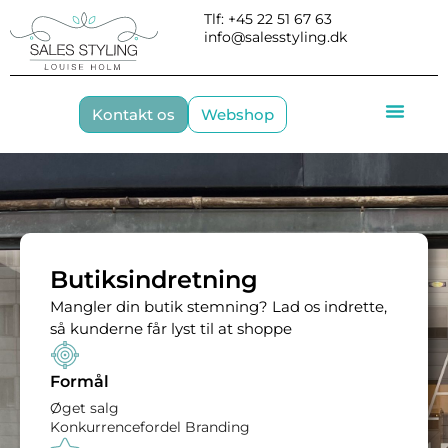
Skip
Tlf: +45 22 51 67 63
to
info@salesstyling.dk
content
Kontakt os
Webshop
Butiksindretning
Mangler din butik stemning? Lad os indrette,
så kunderne får lyst til at shoppe
Formål
Øget salg
Konkurrencefordel Branding