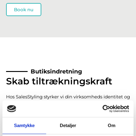
Book nu
Butiksindretning
Skab tiltrækningskraft
Hos SalesStyling styrker vi din virksomheds identitet og
får din butik til at skille sig ud fra konkurrenterne.
En effektiv udnyttelse af butikslokalet forbedrer
organisering og præsentation af dine varer, hvilket
Samtykke
Detaljer
Om
yderligere forstærker kundeoplevelsen.