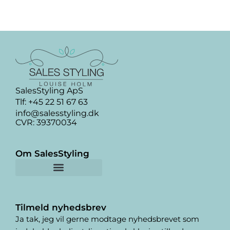
s
i
g
o
m
?
SalesStyling ApS
Tlf: +45 22 51 67 63
info@salesstyling.dk
CVR: 39370034
Om SalesStyling
Fotograf-samarbejde
Privatlivs- og cookie politik
Tilmeld nyhedsbrev
Ja tak, jeg vil gerne modtage nyhedsbrevet som