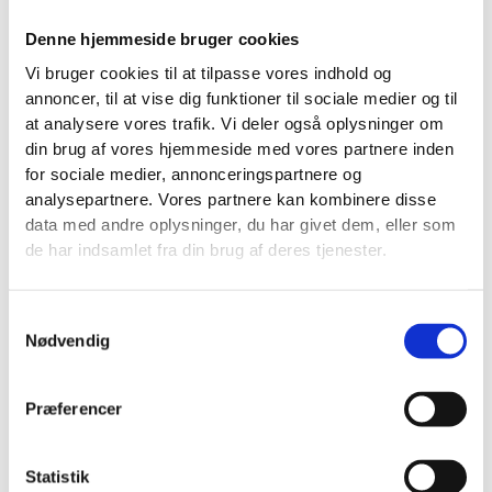
Vi sætter os ind i din vision, målgruppe og
Denne hjemmeside bruger cookies
brandidentitet for at skabe en skræddersyet plan, der
passer perfekt til din butik. Vores dygtige team sørger
Vi bruger cookies til at tilpasse vores indhold og
for en gnidningsfri proces, hvor vi forvandler dine rum
annoncer, til at vise dig funktioner til sociale medier og til
og vinduer til inspirerende oplevelser. Efter stylingen
at analysere vores trafik. Vi deler også oplysninger om
kigger vi på resultaterne og laver de justeringer, der
din brug af vores hjemmeside med vores partnere inden
skal til for at få det bedste ud af din butik.
for sociale medier, annonceringspartnere og
analysepartnere. Vores partnere kan kombinere disse
data med andre oplysninger, du har givet dem, eller som
de har indsamlet fra din brug af deres tjenester.
Referencer
Om os
Samtykkevalg
Nødvendig
Præferencer
Statistik