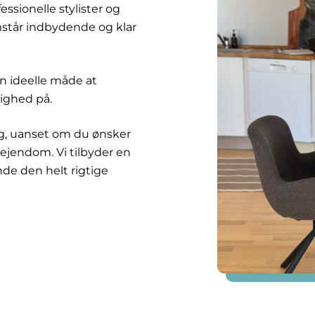
fessionelle stylister og
mstår indbydende og klar
en ideelle måde at
lighed på.
ng, uanset om du ønsker
 ejendom. Vi tilbyder en
nde den helt rigtige