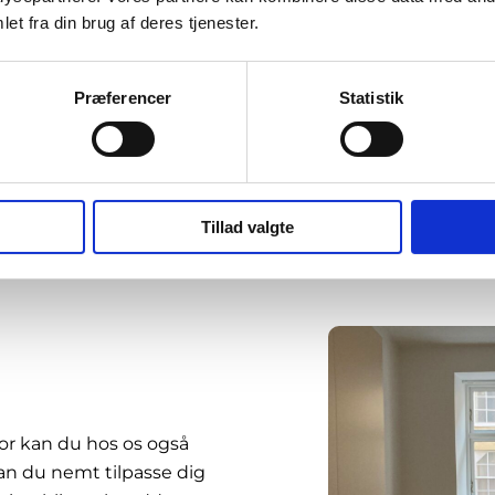
er, kommer vi og fjerner møbler og interiør igen.
et fra din brug af deres tjenester.
Præferencer
Statistik
Tillad valgte
rfor kan du hos os også
an du nemt tilpasse dig