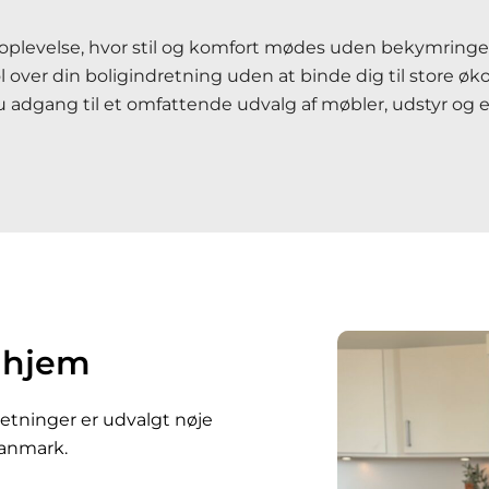
plevelse, hvor stil og komfort mødes uden bekymringer. 
l over din boligindretning uden at binde dig til store øk
 adgang til et omfattende udvalg af møbler, udstyr og es
t hjem
dretninger er udvalgt nøje
 Danmark.