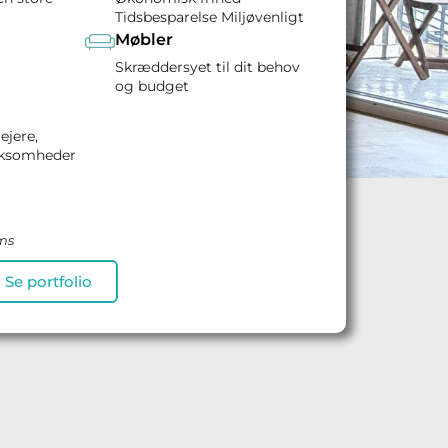
Tidsbesparelse Miljøvenligt
Møbler
Skræddersyet til dit behov
og budget
lejere,
rksomheder
oms
Se portfolio