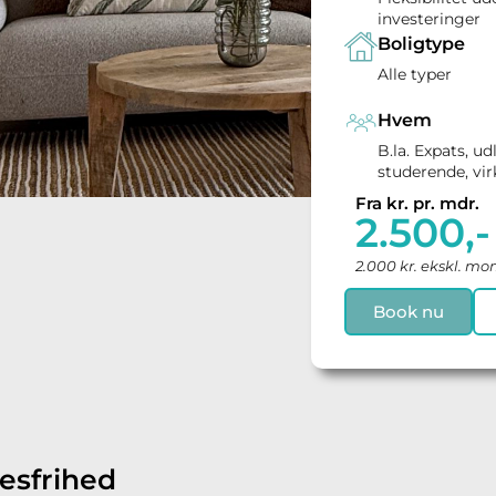
investeringer
Boligtype
Alle typer
Hvem
B.la. Expats, ud
studerende, vi
Fra kr. pr. mdr.
2.500,-
2.000 kr. ekskl. m
Book nu
esfrihed