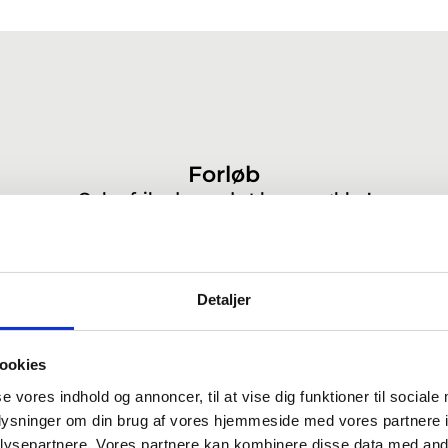
Forløb
Oplev friheden ved at lease møbler!
 til at flytte ind og ud uden besvær eller økonomiske for
d, at vi modtager information om din bolig. Herefter ta
g dine præferencer for stil og indhold.
Detaljer
aljeret produktliste, som du får mulighed for at godkende
en, og vi sikrer, at alt er klar til at komme i gang.
ookies
nkommer vores montører og stylister og indretter din bolig
se vores indhold og annoncer, til at vise dig funktioner til sociale
oplysninger om din brug af vores hjemmeside med vores partnere i
og klar til indflytning.
ysepartnere. Vores partnere kan kombinere disse data med andr