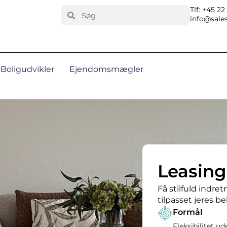
Search
Tlf: +45 22
Search
info@sales
Boligudvikler
Ejendomsmægler
Leasing
Få stilfuld indret
tilpasset jeres b
Formål
Fleksibilitet ud