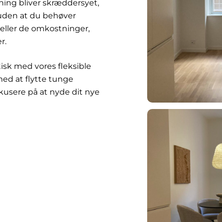
sning bliver skræddersyet,
, uden at du behøver
 eller de omkostninger,
r.
isk med vores fleksible
med at flytte tunge
okusere på at nyde dit nye