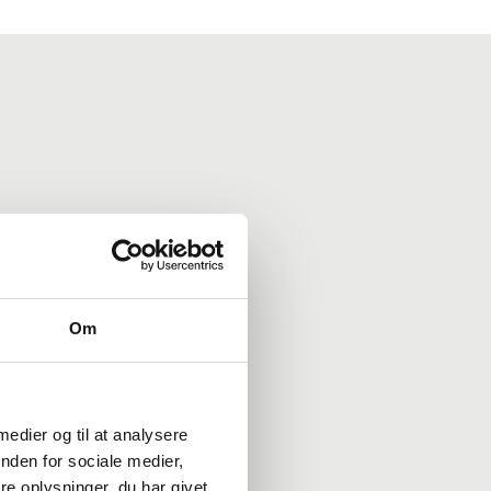
pligtelser
ger vi en grundig dialog
Om
. Når alt er på plads,
. Vi sørger for, at din bolig
 medier og til at analysere
nden for sociale medier,
e oplysninger, du har givet