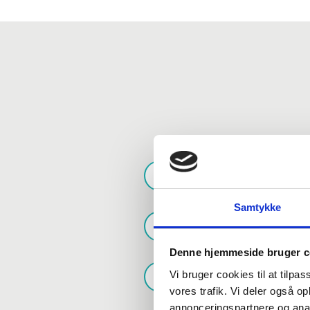
Bliv klar
Processen starter me
omkring dit budget o
Samtykke
Vi udarbejder en det
underskrives kontrakt
Denne hjemmeside bruger c
På den aftalte dag a
Vi bruger cookies til at tilpas
vores trafik. Vi deler også 
fremstår indbydende 
annonceringspartnere og anal