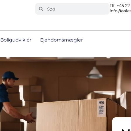
Search
Tlf: +45 22
Search
info@sales
Boligudvikler
Ejendomsmægler