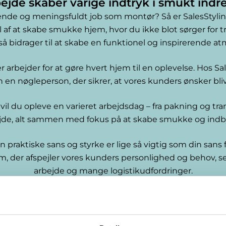
bejde skaber varige indtryk i smukt ind
 og meningsfuldt job som montør? Så er SalesStyling 
 af at skabe smukke hjem, hvor du ikke blot sørger for t
 bidrager til at skabe en funktionel og inspirerende a
r arbejder for at gøre hvert hjem til en oplevelse. Hos Sa
en nøgleperson, der sikrer, at vores kunders ønsker blive
il du opleve en varieret arbejdsdag – fra pakning og tra
ejde, alt sammen med fokus på at skabe smukke og ind
in praktiske sans og styrke er lige så vigtig som din sans 
jem, der afspejler vores kunders personlighed og behov, 
arbejde og mange logistikudfordringer.