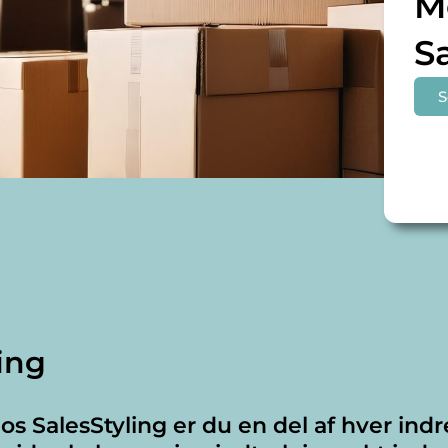
M
S
S
ing
 SalesStyling er du en del af hver ind