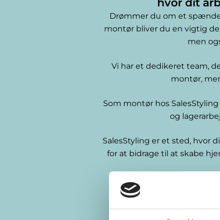
hvor dit ar
Drømmer du om et spændende
montør bliver du en vigtig del
men også
Vi har et dedikeret team, de
montør, men 
Som montør hos SalesStyling v
og lagerarb
SalesStyling er et sted, hvor d
for at bidrage til at skabe h