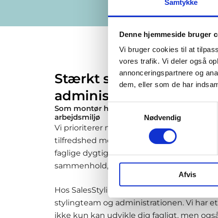
Samtykke
Denne hjemmeside bruger c
Vi bruger cookies til at tilpas
vores trafik. Vi deler også 
annonceringspartnere og anal
Stærkt samarbejde med
dem, eller som de har indsaml
administrationen
Samtykkevalg
Som montør hos SalesStyling er du en del af
arbejdsmiljø
Nødvendig
Vi prioriterer medarbejdernes trivsel og m
tilfredshed med samarbejdet. Hos os hand
faglige dygtighed, men også om den god
sammenhold, der præger hver arbejdsdag
Afvis
Hos SalesStyling er vi stolte af det tætt
stylingteam og administrationen. Vi har e
ikke kun kan udvikle dig fagligt, men også 