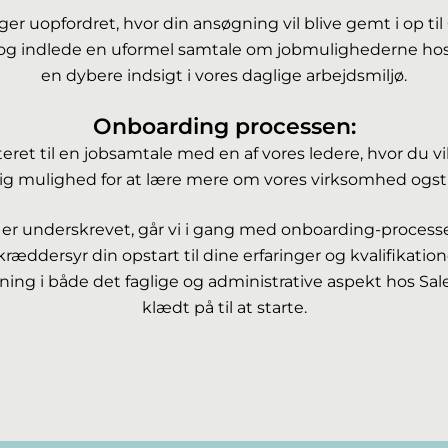
søger uopfordret, hvor din ansøgning vil blive gemt i op
 og indlede en uformel samtale om jobmulighederne hos 
en dybere indsigt i vores daglige arbejdsmiljø.
Onboarding processen:
teret til en jobsamtale med en af vores ledere, hvor du v
g mulighed for at lære mere om vores virksomhed ogsti
r underskrevet, går vi i gang med onboarding-processen 
skræddersyr din opstart til dine erfaringer og kvalifikation
ing i både det faglige og administrative aspekt hos Sales
klædt på til at starte.