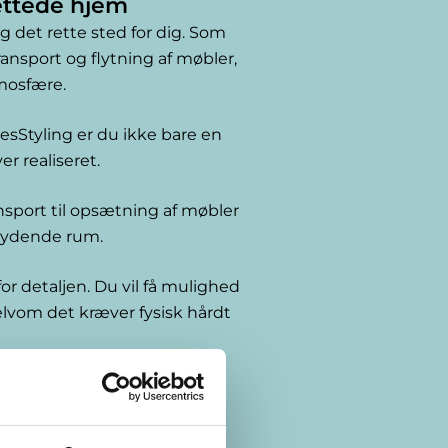
rettede hjem
det rette sted for dig. Som
ransport og flytning af møbler,
tmosfære.
lesStyling er du ikke bare en
r realiseret.
nsport til opsætning af møbler
bydende rum.
for detaljen. Du vil få mulighed
selvom det kræver fysisk hårdt