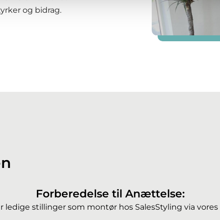
rker og bidrag.
en
Forberedelse til Anættelse:
r ledige stillinger som montør hos SalesStyling via vore