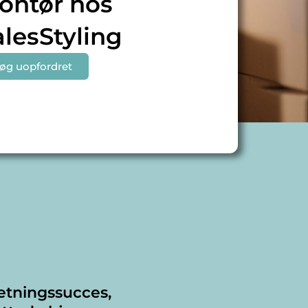
ontør hos
alesStyling
øg uopfordret
retningssucces,