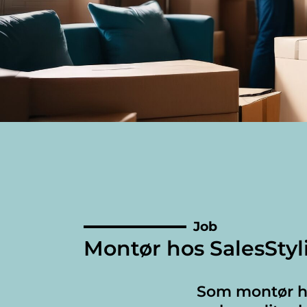
Job
Montør hos SalesStyl
Som montør hos